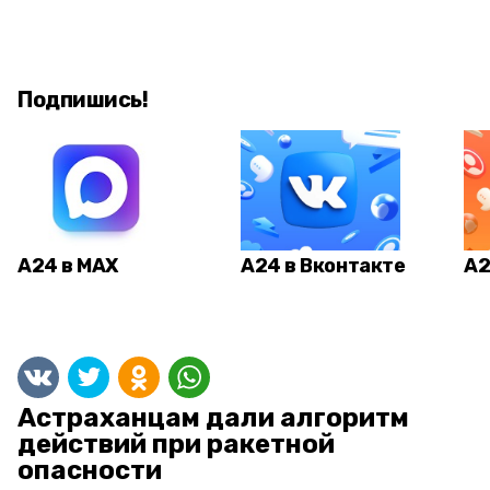
Подпишись!
А24 в MAX
А24 в Вконтакте
А2
Астраханцам дали алгоритм
действий при ракетной
опасности