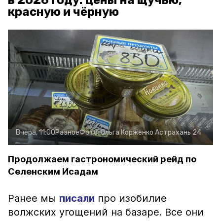
в 2026 году: цены на щучью,
красную и чёрную
Вчера, 11:00
Разное
Фото:
Ольга Корженко
Астрахань 24
Продолжаем гастрономический рейд по
Селенским Исадам
Ранее мы
писали
про изобилие
волжских угощений на базаре. Все они