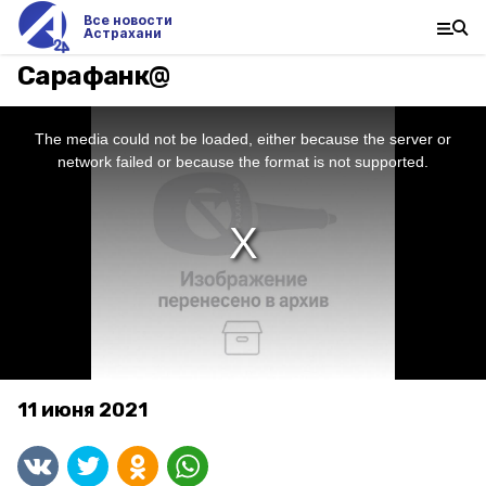
Все новости
Астрахани
Сарафанк@
This
is
a
The media could not be loaded, either because the server or
modal
window.
network failed or because the format is not supported.
11 июня 2021