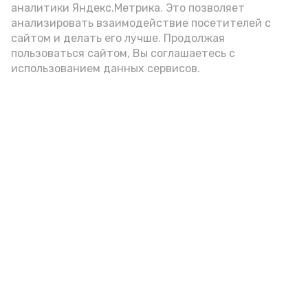
аналитики Яндекс.Метрика. Это позволяет
анализировать взаимодействие посетителей с
Новости
сайтом и делать его лучше. Продолжая
пользоваться сайтом, Вы соглашаетесь с
Происшествия
использованием данных сервисов.
Экономика
Политика
Спецоперация
Общество
Разное
ЖКХ
Новости Каспия
Наука и образование
Погода
Культура
Спорт
Новости партнёров
Медицина