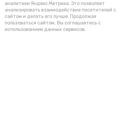
аналитики Яндекс.Метрика. Это позволяет
анализировать взаимодействие посетителей с
Новости
сайтом и делать его лучше. Продолжая
пользоваться сайтом, Вы соглашаетесь с
Происшествия
использованием данных сервисов.
Экономика
Политика
Спецоперация
Общество
Разное
ЖКХ
Новости Каспия
Наука и образование
Погода
Культура
Спорт
Новости партнёров
Медицина