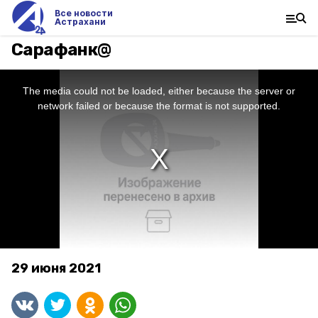
Все новости
Астрахани
Сарафанк@
This
is
a
The media could not be loaded, either because the server or
modal
window.
network failed or because the format is not supported.
29 июня 2021