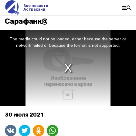
Все новости
Астрахани
Сарафанк@
This
is
a
The media could not be loaded, either because the server or
modal
window.
network failed or because the format is not supported.
30 июля 2021