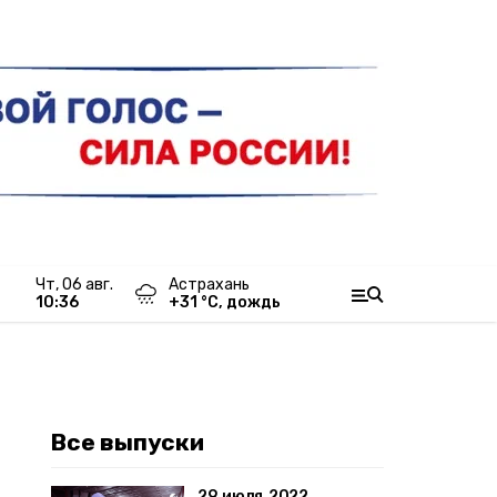
чт, 06 авг.
Астрахань
10:36
+
31
°С,
дождь
Все выпуски
29 июля 2022