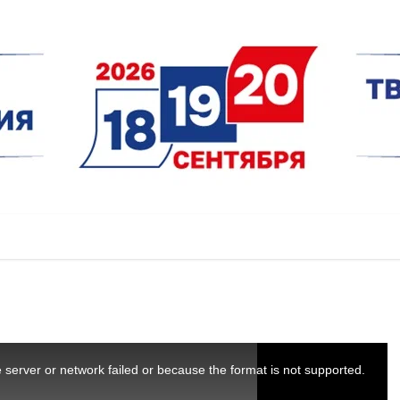
server or network failed or because the format is not supported.