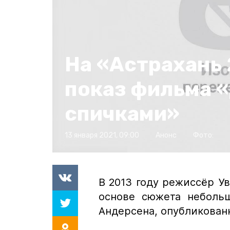
На «Астрахань
показ фильма 
спичками»
13 января 2021, 09:00
Анонс
Фото:
В 2013 году режиссёр Ув
основе сюжета небольш
Андерсена, опубликован