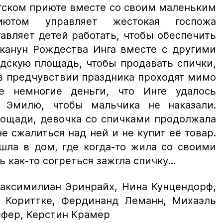
тском приюте вместе со своим маленьким
ютом управляет жестокая госпожа
авляет детей работать, чтобы обеспечить
 канун Рождества Инга вместе с другими
дскую площадь, чтобы продавать спички,
в предчувствии праздника проходят мимо
е немногие деньги, что Инге удалось
а Эмилю, чтобы мальчика не наказали.
лощади, девочка со спичками продолжала
не сжалиться над ней и не купит её товар.
шла в дом, где когда-то жила со своими
ь как-то согреться зажгла спичку…
Максимилиан Эринрайх, Нина Кунцендорф,
 Кориттке, Фердинанд Леманн, Михаэль
ефер, Керстин Крамер