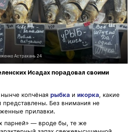
рженко
Астрахань 24
еленских Исадах порадовал своими
 нынче копчёная
рыбка
и
икорка
, какие
 представлены. Без внимания не
яженные прилавки.
х парней» — вроде бы, те же
характерный запах свежевысушенной