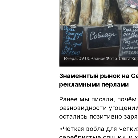
Вчера, 09:00
Разное
Фото:
Ольга Ко
Знаменитый рынок на С
рекламными перлами
Ранее мы писали, почём
разновидности угощений
остались позитивно зар
«Чёткая вобла для чётки
серебристые спинки, и 