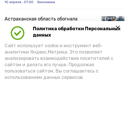
10 апреля , 07:00
Экономика
Астраханская область обогнала
регионы ЮФО по объёму инвестиций в
Политика обработки Персональных
основной капитал
данных
7 апреля , 13:40
Экономика
Сайт использует cookie и инструмент веб-
аналитики Яндекс.Метрика. Это позволяет
Предприятия Астраханской области
анализировать взаимодействие посетителей с
могут повысить эффективность
сайтом и делать его лучше. Продолжая
производства
пользоваться сайтом, Вы соглашаетесь с
18 марта , 09:00
Экономика
использованием данных сервисов.
На Инвестиционной карте
Астраханской области собрано более
200 площадок для бизнеса
16 марта , 18:00
Экономика
Борьба с безработицей в Красноярском