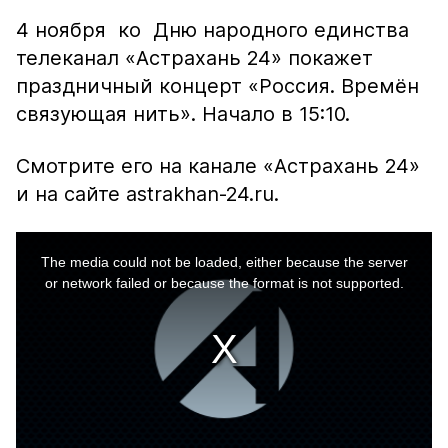
4 ноября ко Дню народного единства
телеканал «Астрахань 24» покажет
праздничный концерт «Россия. Времён
связующая нить». Начало в 15:10.
Смотрите его на канале «Астрахань 24»
и на сайте astrakhan-24.ru.
This
is
a
The media could not be loaded, either because the server
modal
window.
or network failed or because the format is not supported.