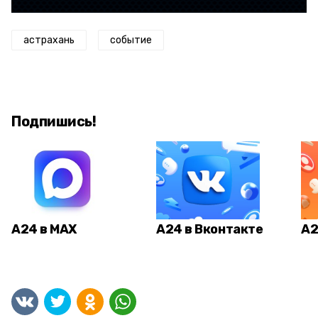
астрахань
событие
Подпишись!
А24 в MAX
А24 в Вконтакте
А2