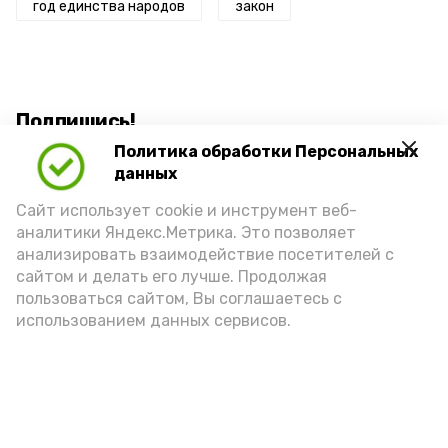
год единства народов
закон
Подпишись!
Политика обработки Персональных
данных
Сайт использует cookie и инструмент веб-
аналитики Яндекс.Метрика. Это позволяет
анализировать взаимодействие посетителей с
А24 в MAX
А24 в Вконтакте
А2
сайтом и делать его лучше. Продолжая
пользоваться сайтом, Вы соглашаетесь с
использованием данных сервисов.
7 августа астраханцы снова
окажутся в плену у жары