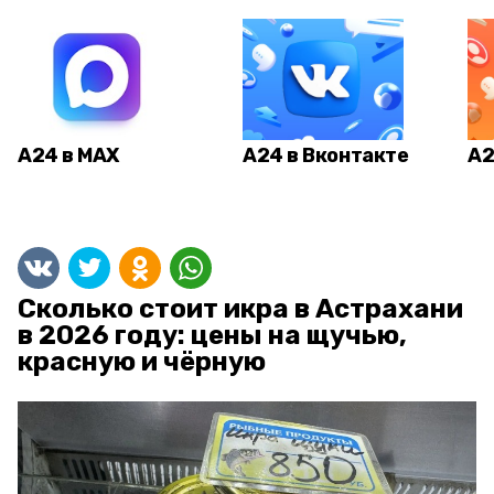
А24 в MAX
А24 в Вконтакте
А2
Сколько стоит икра в Астрахани
в 2026 году: цены на щучью,
красную и чёрную