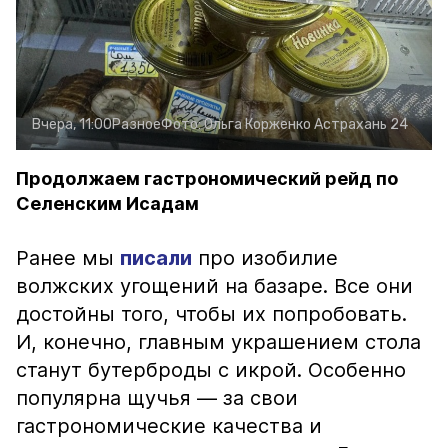
Вчера, 11:00
Разное
Фото:
Ольга Корженко
Астрахань 24
Продолжаем гастрономический рейд по
Селенским Исадам
Ранее мы
писали
про изобилие
волжских угощений на базаре. Все они
достойны того, чтобы их попробовать.
И, конечно, главным украшением стола
станут бутерброды с икрой. Особенно
популярна щучья — за свои
гастрономические качества и