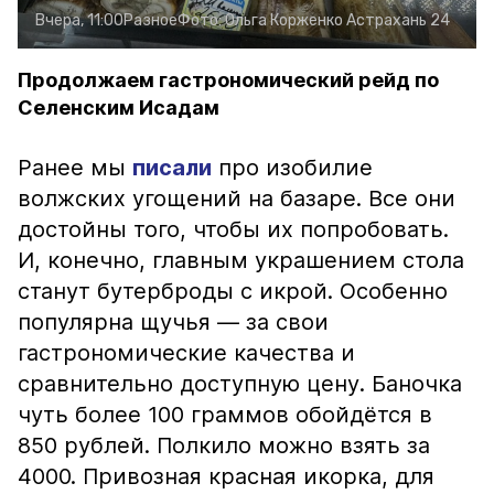
Вчера, 11:00
Разное
Фото:
Ольга Корженко
Астрахань 24
Продолжаем гастрономический рейд по
Селенским Исадам
Ранее мы
писали
про изобилие
волжских угощений на базаре. Все они
достойны того, чтобы их попробовать.
И, конечно, главным украшением стола
станут бутерброды с икрой. Особенно
популярна щучья — за свои
гастрономические качества и
сравнительно доступную цену. Баночка
чуть более 100 граммов обойдётся в
850 рублей. Полкило можно взять за
4000. Привозная красная икорка, для