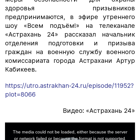
здоровья призывников
предпринимаются, в эфире утреннего
шоу «Всем подъём!» на телеканале
«Астрахань 24» рассказал начальник
отделения подготовки и призыва
граждан на военную службу военного
комиссариата города Астрахани Артур
Кабикеев.
https://utro.astrakhan-24.ru/episode/11952?
plot=8066
Видео: «Астрахань 24»
This
is
a
The media could not be loaded, either because the server
modal
window.
or network failed or because the format is not supported.