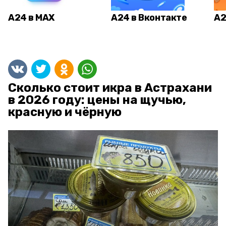
А24 в MAX
А24 в Вконтакте
А2
Сколько стоит икра в Астрахани
в 2026 году: цены на щучью,
красную и чёрную