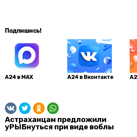
Подпишись!
А24 в MAX
А24 в Вконтакте
А2
Астраханцам предложили
уРЫБнуться при виде воблы