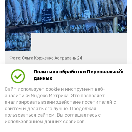
Фото: Ольга Корженко Астрахань 24
Политика обработки Персональных
рыба
вобла
селенские исады
данных
Сайт использует cookie и инструмент веб-
базаринг
лещ
чехонь
аналитики Яндекс.Метрика. Это позволяет
анализировать взаимодействие посетителей с
сайтом и делать его лучше. Продолжая
пользоваться сайтом, Вы соглашаетесь с
использованием данных сервисов.
Подпишись!