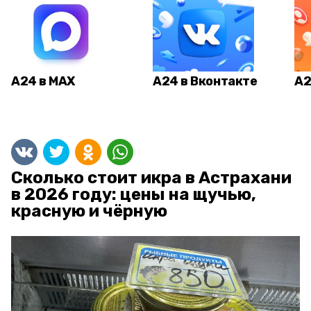
А24 в MAX
А24 в Вконтакте
А2
Сколько стоит икра в Астрахани
в 2026 году: цены на щучью,
красную и чёрную