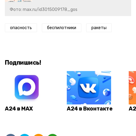
Фото: max.ru/id3015009178_gos
опасность
беспилотники
ракеты
Подпишись!
А24 в MAX
А24 в Вконтакте
А2