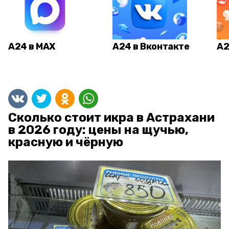
А24 в MAX
А24 в Вконтакте
А2
Сколько стоит икра в Астрахани
в 2026 году: цены на щучью,
красную и чёрную