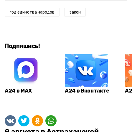
год единства народов
закон
Подпишись!
А24 в MAX
А24 в Вконтакте
А2
9 августа в Астраханской