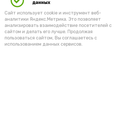
данных
Сайт использует cookie и инструмент веб-
аналитики Яндекс.Метрика. Это позволяет
анализировать взаимодействие посетителей с
А24 в MAX
А24 в Вконтакте
А2
сайтом и делать его лучше. Продолжая
пользоваться сайтом, Вы соглашаетесь с
использованием данных сервисов.
9 августа у некоторых
астраханцев отключат свет