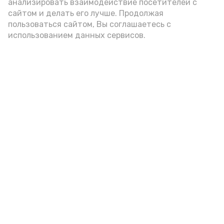
цельнозерновой, с мукой грубого
анализировать взаимодействие посетителей с
сайтом и делать его лучше. Продолжая
помола. Есть икру следует в первой
пользоваться сайтом, Вы соглашаетесь с
половине дня. Кстати, полезнее для
использованием данных сервисов.
здоровья сопроводить такой бутерброд
сочными овощами, свежей зеленью и
отварным яйцом.