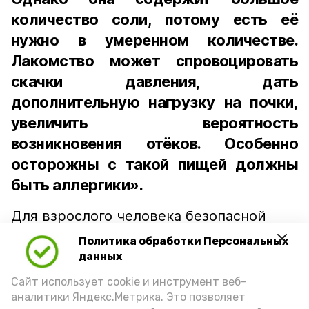
количество соли, потому есть её
нужно в умеренном количестве.
Лакомство может спровоцировать
скачки давления, дать
дополнительную нагрузку на почки,
увеличить вероятность
возникновения отёков. Особенно
осторожны с такой пищей должны
быть аллергики».
Для взрослого человека безопасной
порцией икры считается 30-50 граммов
Политика обработки Персональных
(2-3 ложки). При этом следует обратить
данных
внимание на хлеб, с которым она
Сайт использует cookie и инструмент веб-
подаётся: лучше выбирать
аналитики Яндекс.Метрика. Это позволяет