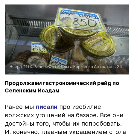
Вчера, 11:00
Разное
Фото:
Ольга Корженко
Астрахань 24
Продолжаем гастрономический рейд по
Селенским Исадам
Ранее мы
писали
про изобилие
волжских угощений на базаре. Все они
достойны того, чтобы их попробовать.
И, конечно, главным украшением стола