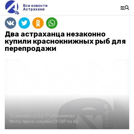
Все новости
Астрахани
Два астраханца незаконно
купили краснокнижных рыб для
перепродажи
12 декабря 2022, 17:25
Криминал
Фото:
пресс-служба СУ СКР по АО