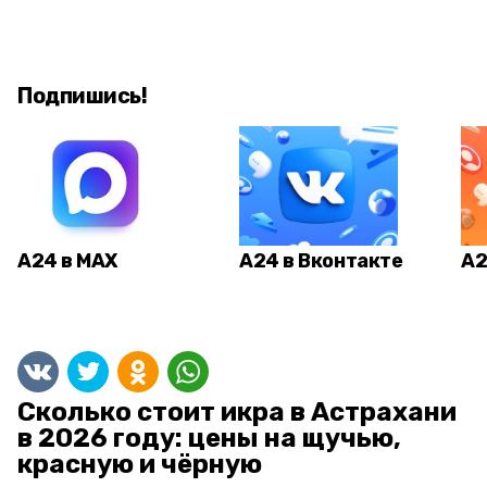
Подпишись!
А24 в MAX
А24 в Вконтакте
А2
Сколько стоит икра в Астрахани
в 2026 году: цены на щучью,
красную и чёрную