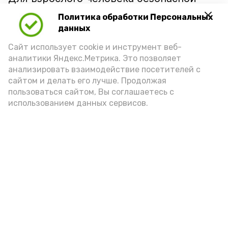
порцией икры считается 30-50 граммов
Политика обработки Персональных
(2-3 ложки). При этом следует обратить
данных
внимание на хлеб, с которым она
Сайт использует cookie и инструмент веб-
подаётся: лучше выбирать
аналитики Яндекс.Метрика. Это позволяет
цельнозерновой, с мукой грубого
анализировать взаимодействие посетителей с
сайтом и делать его лучше. Продолжая
помола. Есть икру следует в первой
пользоваться сайтом, Вы соглашаетесь с
половине дня. Кстати, полезнее для
использованием данных сервисов.
здоровья сопроводить такой бутерброд
сочными овощами, свежей зеленью и
отварным яйцом.