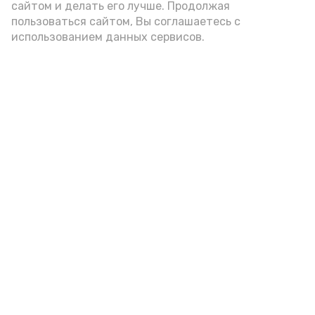
сайтом и делать его лучше. Продолжая
пользоваться сайтом, Вы соглашаетесь с
использованием данных сервисов.
Фото: Ольга Корженко Астрахань 24
Как объяснили продавцы, воблу берут
охотно: уж больно хороша на вкус. К
тому же её удобно транспортировать,
она долго не портится. А это
немаловажно: рыбка, особенно с такими
бодрыми «аффирмациями», станет
лакомым презентом даже для далеко
живущих любимых.