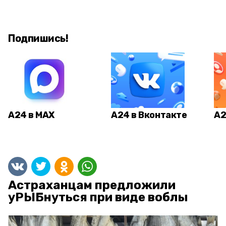
Подпишись!
А24 в MAX
А24 в Вконтакте
А2
Астраханцам предложили
уРЫБнуться при виде воблы