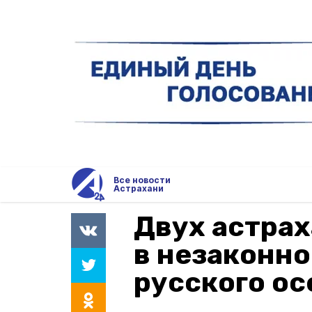
Все новости
Астрахани
Двух астра
в незаконн
русского ос