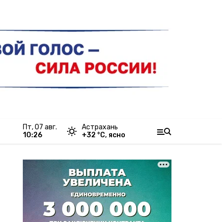
пт, 07 авг.
Астрахань
10:26
+
32
°С,
ясно