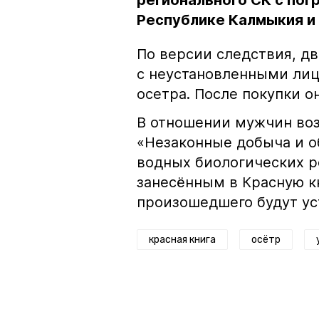
регионального СК с пог
Республике Калмыкия и
По версии следствия, д
с неустановленными лиц
осетра. После покупки о
В отношении мужчин возб
«Незаконные добыча и о
водных биологических р
занесённым в Красную кн
произошедшего будут ус
красная книга
осётр