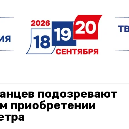
ханцев подозревают
ом приобретении
етра