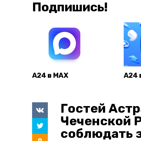
Подпишись!
А24 в MAX
А24 
Гостей Астр
Чеченской 
соблюдать з