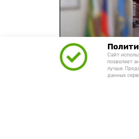
Полити
Сайт исполь
позволяет а
лучше. Прод
Видео: управление пресс-службы 
данных серв
год единства народов
зако
Подпишись!