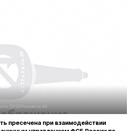
ото:
СУ СК России по АО
ть пресечена при взаимодействии