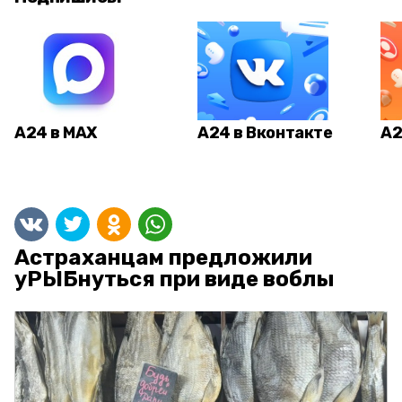
А24 в MAX
А24 в Вконтакте
А2
Астраханцам предложили
уРЫБнуться при виде воблы