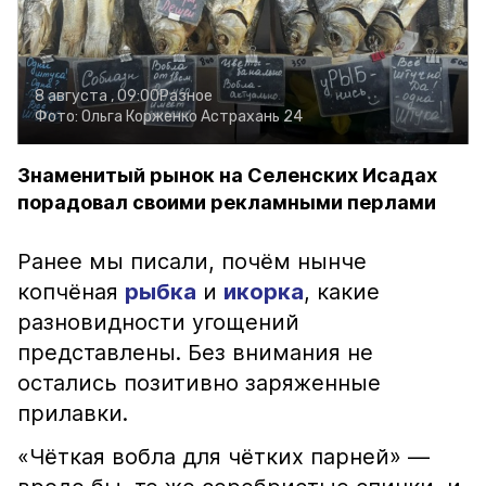
8 августа , 09:00
Разное
Фото:
Ольга Корженко
Астрахань 24
Знаменитый рынок на Селенских Исадах
порадовал своими рекламными перлами
Ранее мы писали, почём нынче
копчёная
рыбка
и
икорка
, какие
разновидности угощений
представлены. Без внимания не
остались позитивно заряженные
прилавки.
«Чёткая вобла для чётких парней» —