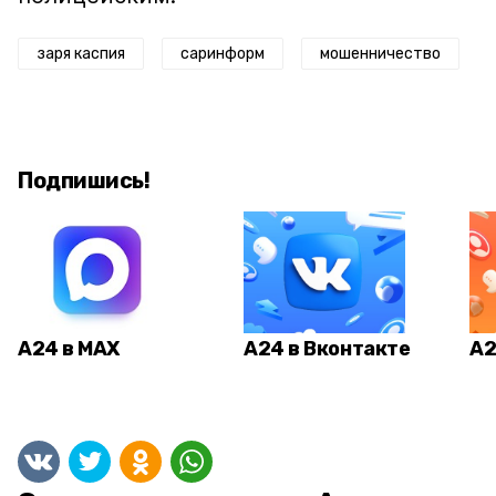
заря каспия
саринформ
мошенничество
Подпишись!
А24 в MAX
А24 в Вконтакте
А2