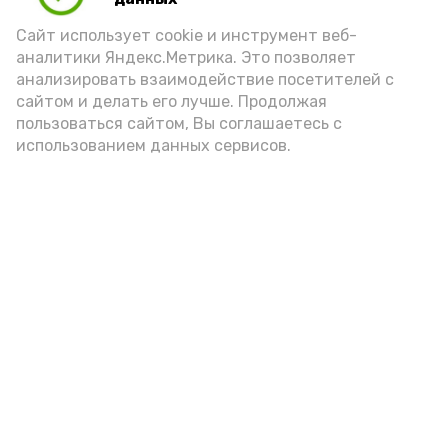
внимание на хлеб, с которым она
Сайт использует cookie и инструмент веб-
подаётся: лучше выбирать
аналитики Яндекс.Метрика. Это позволяет
цельнозерновой, с мукой грубого
анализировать взаимодействие посетителей с
сайтом и делать его лучше. Продолжая
помола. Есть икру следует в первой
пользоваться сайтом, Вы соглашаетесь с
половине дня. Кстати, полезнее для
использованием данных сервисов.
здоровья сопроводить такой бутерброд
сочными овощами, свежей зеленью и
отварным яйцом.