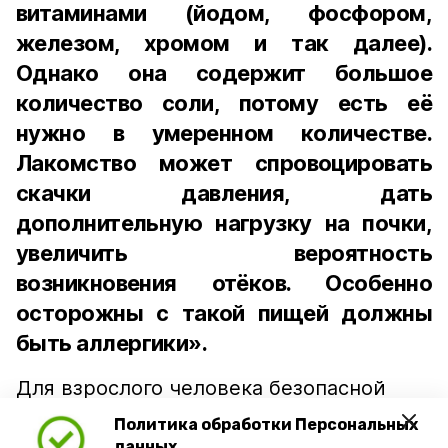
витаминами (йодом, фосфором,
железом, хромом и так далее).
Однако она содержит большое
количество соли, потому есть её
нужно в умеренном количестве.
Лакомство может спровоцировать
скачки давления, дать
дополнительную нагрузку на почки,
увеличить вероятность
возникновения отёков. Особенно
осторожны с такой пищей должны
быть аллергики».
Для взрослого человека безопасной
порцией икры считается 30-50 граммов
Политика обработки Персональных
(2-3 ложки). При этом следует обратить
данных