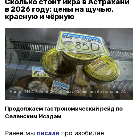
Сколько стоит икра в Астрахани
в 2026 году: цены на щучью,
красную и чёрную
Вчера, 11:00
Разное
Фото:
Ольга Корженко
Астрахань 24
Продолжаем гастрономический рейд по
Селенским Исадам
Ранее мы
писали
про изобилие