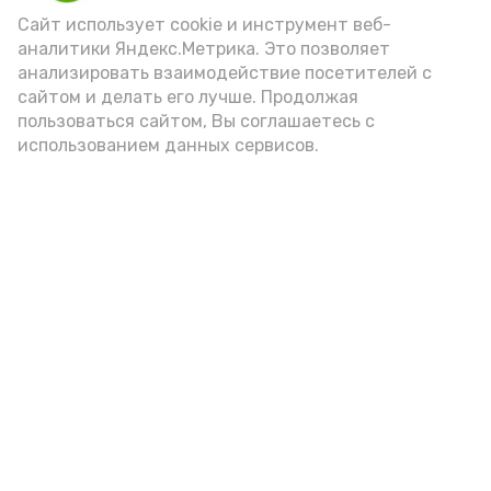
Сайт использует cookie и инструмент веб-
аналитики Яндекс.Метрика. Это позволяет
Видео: Астрахань 24
анализировать взаимодействие посетителей с
сайтом и делать его лучше. Продолжая
пользоваться сайтом, Вы соглашаетесь с
пожарная безопасность
пожарная опасность
использованием данных сервисов.
Подпишись!
А24 в MAX
А24 в Вконтакте
А2