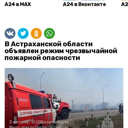
А24 в MAX
А24 в Вконтакте
А2
В Астраханской области
объявлен режим чрезвычайной
пожарной опасности
3 августа , 10:00
Безопасность
Фото:
max.ru/mchs_astrakhan