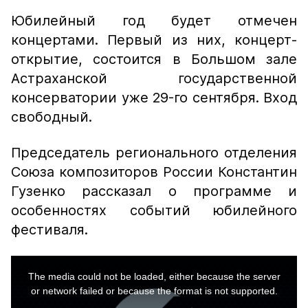
Юбилейный год будет отмечен
концертами. Первый из них, концерт-
открытие, состоится в Большом зале
Астраханской государственной
консерватории уже 29-го сентября. Вход
свободный.
Председатель регионального отделения
Союза композиторов России Константин
Гузенко рассказал о программе и
особенностях событий юбилейного
фестиваля.
This
is
a
The media could not be loaded, either because the server
modal
window.
or network failed or because the format is not supported.