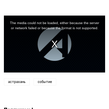
This
is
a
The media could not be loaded, either because the server
modal
window.
or network failed or because the format is not supported.
астрахань
событие