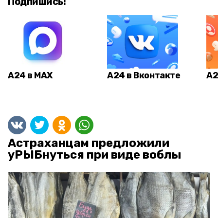
Подпишись!
А24 в MAX
А24 в Вконтакте
А2
Астраханцам предложили
уРЫБнуться при виде воблы