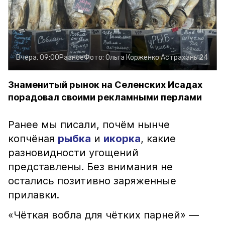
Вчера, 09:00
Разное
Фото:
Ольга Корженко
Астрахань 24
Знаменитый рынок на Селенских Исадах
порадовал своими рекламными перлами
Ранее мы писали, почём нынче
копчёная
рыбка
и
икорка
, какие
разновидности угощений
представлены. Без внимания не
остались позитивно заряженные
прилавки.
«Чёткая вобла для чётких парней» —