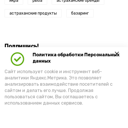
икра
рыба
астраханские бренды
астраханские продукты
базаринг
Подпишись!
Политика обработки Персональных
данных
Сайт использует cookie и инструмент веб-
аналитики Яндекс.Метрика. Это позволяет
анализировать взаимодействие посетителей с
А24 в MAX
А24 в Вконтакте
А2
сайтом и делать его лучше. Продолжая
пользоваться сайтом, Вы соглашаетесь с
использованием данных сервисов.