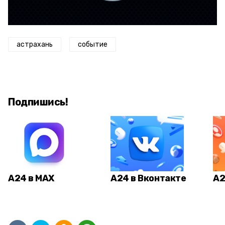
астрахань
событие
Подпишись!
А24 в MAX
А24 в Вконтакте
А2