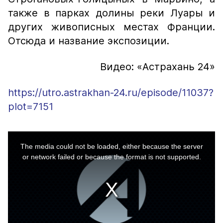
также в парках долины реки Луары и
других живописных местах Франции.
Отсюда и название экспозиции.
Видео: «Астрахань 24»
https://utro.astrakhan-24.ru/episode/11037?
plot=7151
This
is
a
The media could not be loaded, either because the server
modal
window.
or network failed or because the format is not supported.