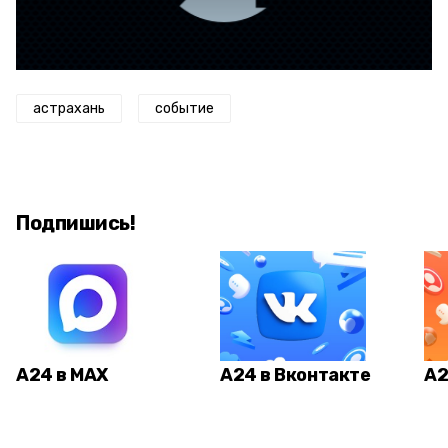
астрахань
событие
Подпишись!
А24 в MAX
А24 в Вконтакте
А2