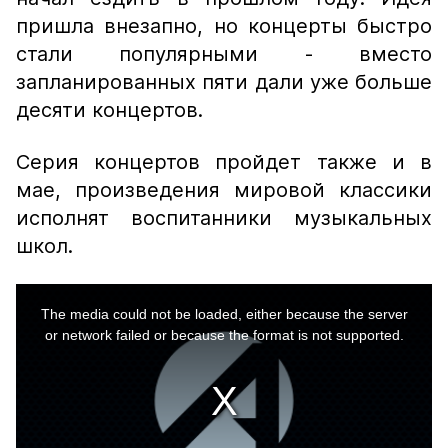
пришла внезапно, но концерты быстро
стали популярными - вместо
запланированных пяти дали уже больше
десяти концертов.
Серия концертов пройдет также и в
мае, произведения мировой классики
исполнят воспитанники музыкальных
школ.
This
is
a
The media could not be loaded, either because the server
modal
window.
or network failed or because the format is not supported.