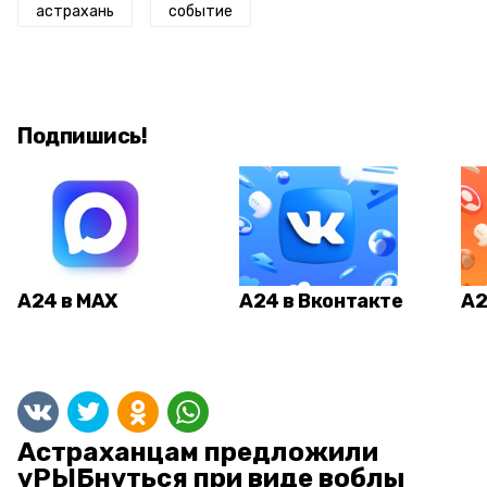
астрахань
событие
Подпишись!
А24 в MAX
А24 в Вконтакте
А2
Астраханцам предложили
уРЫБнуться при виде воблы