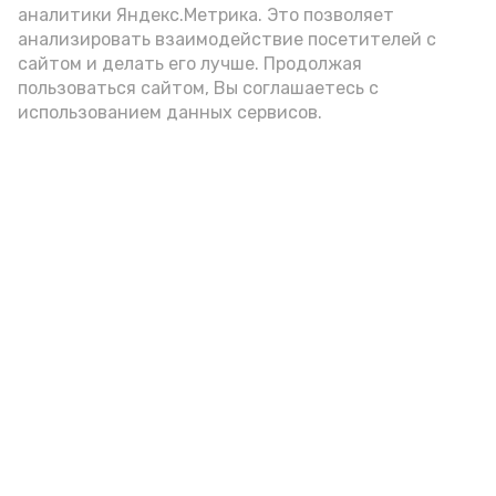
аналитики Яндекс.Метрика. Это позволяет
анализировать взаимодействие посетителей с
сайтом и делать его лучше. Продолжая
пользоваться сайтом, Вы соглашаетесь с
использованием данных сервисов.
Фото: Ольга Корженко Астрахань 24
Как объяснили продавцы, воблу берут
охотно: уж больно хороша на вкус. К
тому же её удобно транспортировать,
она долго не портится. А это
немаловажно: рыбка, особенно с такими
бодрыми «аффирмациями», станет
лакомым презентом даже для далеко