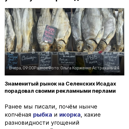
Вчера, 09:00
Разное
Фото:
Ольга Корженко
Астрахань 24
Знаменитый рынок на Селенских Исадах
порадовал своими рекламными перлами
Ранее мы писали, почём нынче
копчёная
рыбка
и
икорка
, какие
разновидности угощений