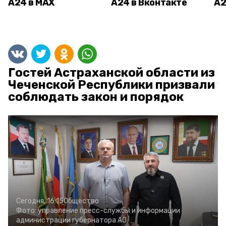
А24 в MAX
А24 в Вконтакте
А2
Гостей Астраханской области из
Чеченской Республики призвали
соблюдать закон и порядок
Сегодня, 16:15
Общество
Фото:
управление пресс-службы и информации
администрации губернатора АО