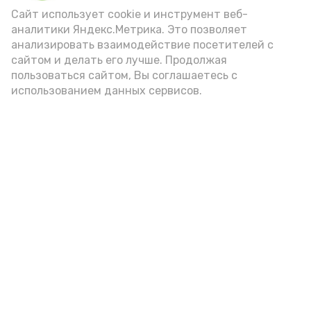
Сайт использует cookie и инструмент веб-
аналитики Яндекс.Метрика. Это позволяет
Видео: управление пресс-службы и информации
анализировать взаимодействие посетителей с
администрации губернатора АО
сайтом и делать его лучше. Продолжая
пользоваться сайтом, Вы соглашаетесь с
использованием данных сервисов.
год единства народов
закон
Подпишись!
А24 в MAX
А24 в Вконтакте
А2