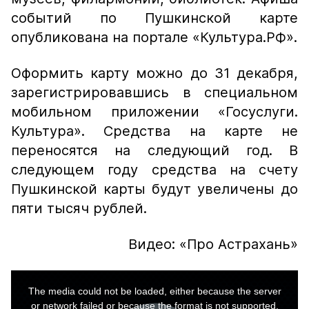
событий по Пушкинской карте
опубликована на портале «Культура.РФ».
Оформить карту можно до 31 декабря,
зарегистрировавшись в специальном
мобильном приложении «Госуслуги.
Культура». Средства на карте не
переносятся на следующий год. В
следующем году средства на счету
Пушкинской карты будут увеличены до
пяти тысяч рублей.
Видео: «Про Астрахань»
This
is
a
The media could not be loaded, either because the server
modal
window.
or network failed or because the format is not supported.