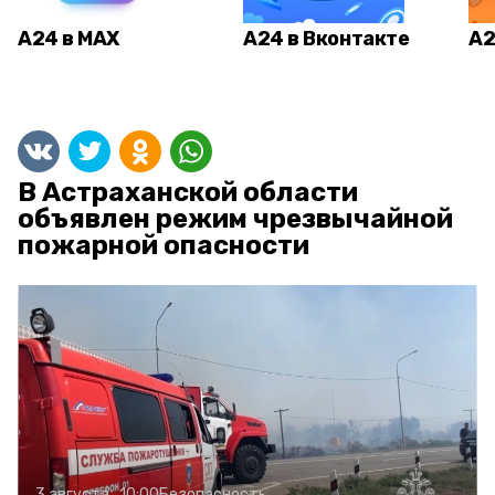
А24 в MAX
А24 в Вконтакте
А2
В Астраханской области
объявлен режим чрезвычайной
пожарной опасности
3 августа , 10:00
Безопасность