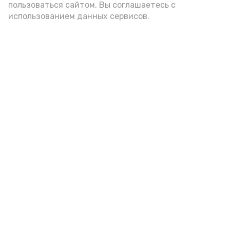
пользоваться сайтом, Вы соглашаетесь с
использованием данных сервисов.
32 % астраханцев одобряют
самозанятость
Сегодня, 08:00
Общество
Фото:
Астрахань 24
Среди плюсов они отмечают удобство в