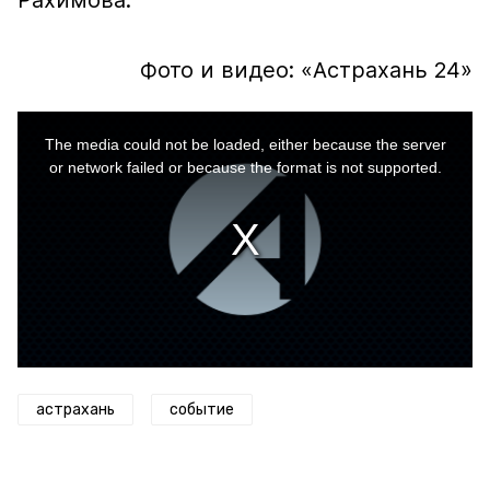
Рахимова.
Фото и видео: «Астрахань 24»
This
is
a
The media could not be loaded, either because the server
modal
window.
or network failed or because the format is not supported.
астрахань
событие