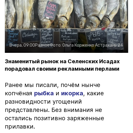
Вчера, 09:00
Разное
Фото:
Ольга Корженко
Астрахань 24
Знаменитый рынок на Селенских Исадах
порадовал своими рекламными перлами
Ранее мы писали, почём нынче
копчёная
рыбка
и
икорка
, какие
разновидности угощений
представлены. Без внимания не
остались позитивно заряженные
прилавки.