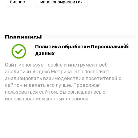
бизнес
минэкономразвития
Подпишись!
Политика обработки Персональных
данных
Сайт использует cookie и инструмент веб-
аналитики Яндекс.Метрика. Это позволяет
анализировать взаимодействие посетителей с
А24 в MAX
А24 в Вконтакте
А2
сайтом и делать его лучше. Продолжая
пользоваться сайтом, Вы соглашаетесь с
использованием данных сервисов.
В Астрахани завершились
всероссийские соревнования по