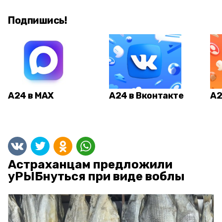
Подпишись!
А24 в MAX
А24 в Вконтакте
А2
Астраханцам предложили
уРЫБнуться при виде воблы