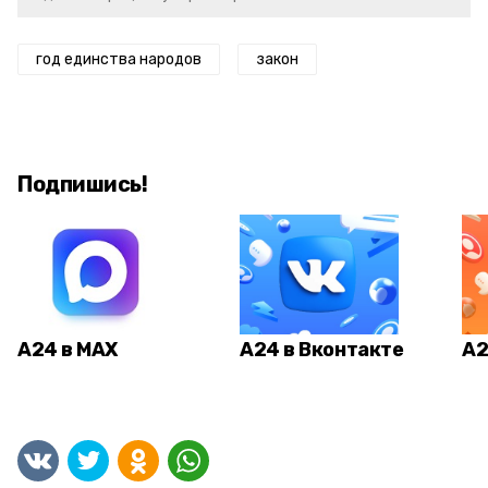
год единства народов
закон
Подпишись!
А24 в MAX
А24 в Вконтакте
А2