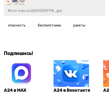
Фото: max.ru/id3015009178_gos
опасность
беспилотники
ракеты
Подпишись!
А24 в MAX
А24 в Вконтакте
А2