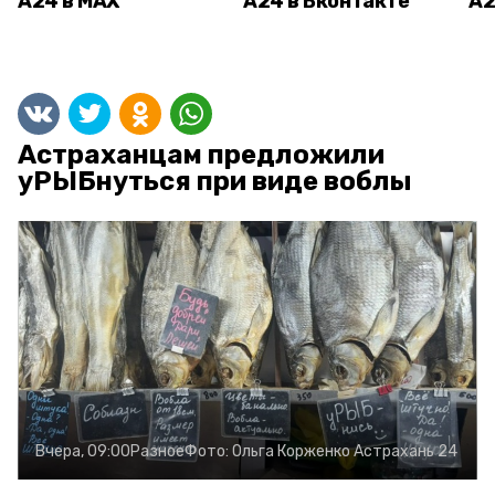
А24 в MAX
А24 в Вконтакте
А2
Астраханцам предложили
уРЫБнуться при виде воблы
Вчера, 09:00
Разное
Фото:
Ольга Корженко
Астрахань 24