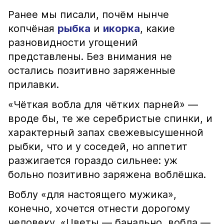
Ранее мы писали, почём нынче
копчёная
рыбка
и
икорка
, какие
разновидности угощений
представлены. Без внимания не
остались позитивно заряженные
прилавки.
«Чёткая вобла для чётких парней» —
вроде бы, те же серебристые спинки, и
характерный запах свежевысушенной
рыбки, что и у соседей, но аппетит
разжигается гораздо сильнее: уж
больно позитивно заряжена воблёшка.
Воблу «для настоящего мужика»,
конечно, хочется отнести дорогому
человеку. «Цветы — банально, вобла —