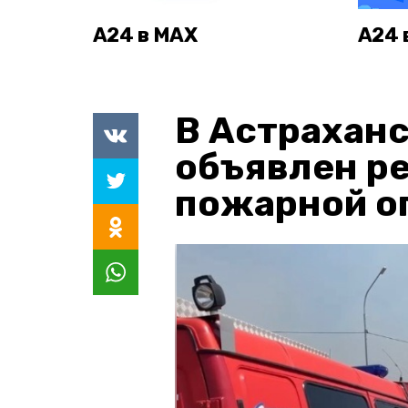
А24 в MAX
А24 
В Астраханс
объявлен р
пожарной о