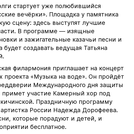
Волги стартует уже полюбившийся
сские вечёрки». Площадка у памятника
ркую сцену: здесь выступят лучшие
ласти. В программе — изящные
новки и зажигательные казачьи песни и
а будет создавать ведущая Татьяна
й.
нская филармония приглашает на концерт
х проекта «Музыка на воде». Он пройдёт
преддверии Международного дня защиты
те примет участие Камерный хор под
екичинской. Праздничную программу
 артистка России Надежда Дорофеева.
ни, которые порадуют и детей, и
оприятии бесплатное.