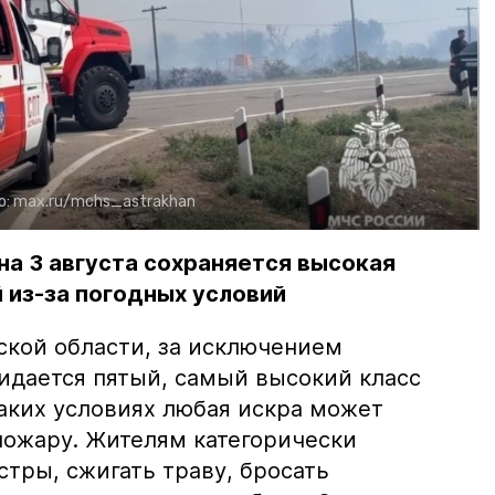
о:
max.ru/mchs_astrakhan
на 3 августа сохраняется высокая
 из-за погодных условий
ской области, за исключением
жидается пятый, самый высокий класс
таких условиях любая искра может
пожару. Жителям категорически
тры, сжигать траву, бросать