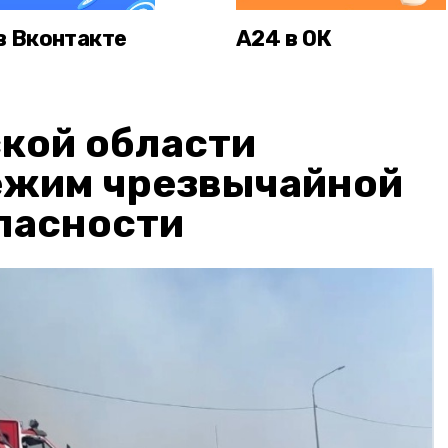
в Вконтакте
А24 в ОК
кой области
ежим чрезвычайной
пасности