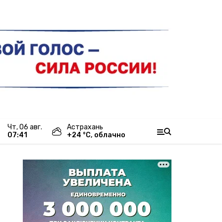
чт, 06 авг.
Астрахань
07:41
+
24
°С,
облачно