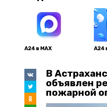
А24 в MAX
А24 
В Астраханс
объявлен р
пожарной о