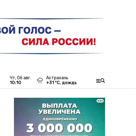
чт, 06 авг.
Астрахань
10:10
+
31
°С,
дождь