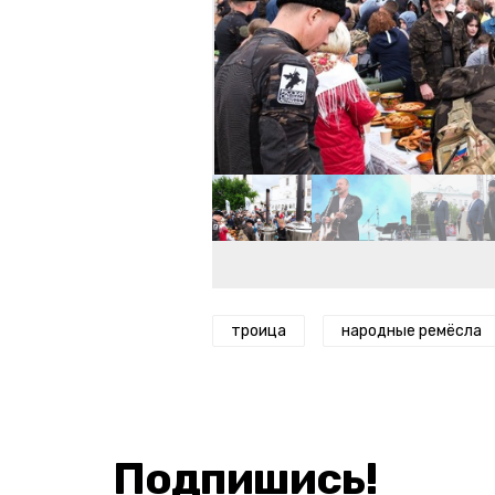
троица
народные ремёсла
Подпишись!