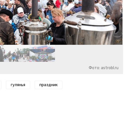
Фото: astrobl.ru
гулянья
праздник