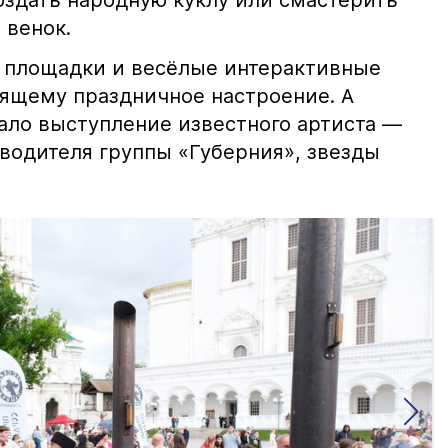
оздать народную куклу или смастерить
 венок.
 площадки и весёлые интерактивные
оящему праздничное настроение. А
ало выступление известного артиста —
оводителя группы «Губерния», звезды