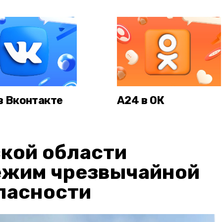
в Вконтакте
А24 в ОК
кой области
ежим чрезвычайной
пасности