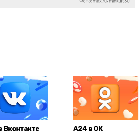
Фото: max.ru/minkult30
в Вконтакте
А24 в ОК