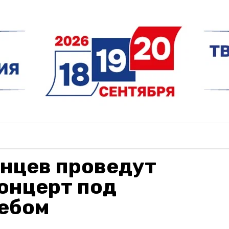
анцев проведут
онцерт под
ебом