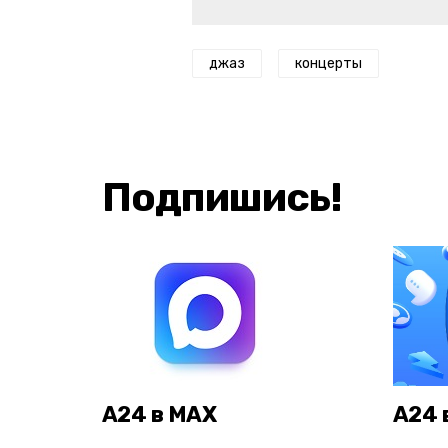
джаз
концерты
Подпишись!
А24 в MAX
А24 