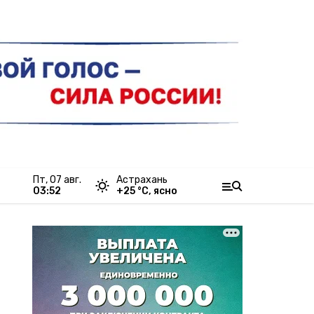
пт, 07 авг.
Астрахань
03:52
+
25
°С,
ясно