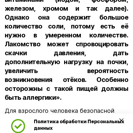
железом, хромом и так далее).
Однако она содержит большое
количество соли, потому есть её
нужно в умеренном количестве.
Лакомство может спровоцировать
скачки давления, дать
дополнительную нагрузку на почки,
увеличить вероятность
возникновения отёков. Особенно
осторожны с такой пищей должны
быть аллергики».
Для взрослого человека безопасной
порцией икры считается 30-50 граммов
Политика обработки Персональных
(2-3 ложки). При этом следует обратить
данных