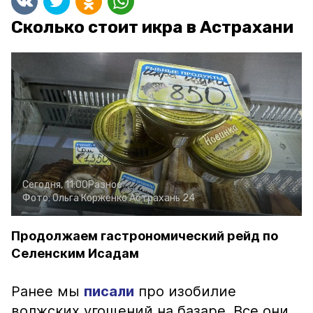
Сколько стоит икра в Астрахани
Сегодня, 11:00
Разное
Фото:
Ольга Корженко
Астрахань 24
Продолжаем гастрономический рейд по
Селенским Исадам
Ранее мы
писали
про изобилие
волжских угощений на базаре. Все они