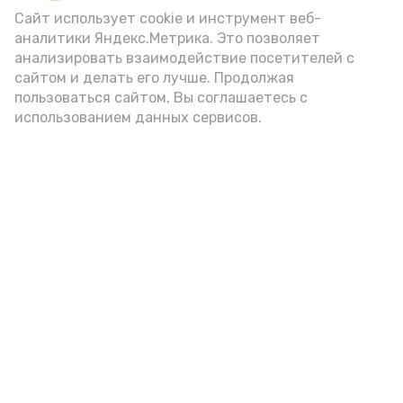
внимание на хлеб, с которым она
Сайт использует cookie и инструмент веб-
подаётся: лучше выбирать
аналитики Яндекс.Метрика. Это позволяет
цельнозерновой, с мукой грубого
анализировать взаимодействие посетителей с
сайтом и делать его лучше. Продолжая
помола. Есть икру следует в первой
пользоваться сайтом, Вы соглашаетесь с
половине дня. Кстати, полезнее для
использованием данных сервисов.
здоровья сопроводить такой бутерброд
сочными овощами, свежей зеленью и
отварным яйцом.