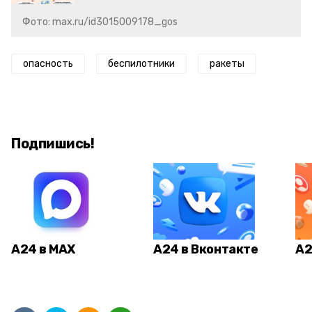
Фото: max.ru/id3015009178_gos
опасность
беспилотники
ракеты
Подпишись!
А24 в MAX
А24 в Вконтакте
А2