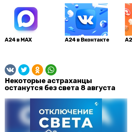
А24 в MAX
А24 в Вконтакте
А2
Некоторые астраханцы
останутся без света 8 августа