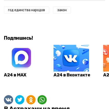
год единства народов
закон
Подпишись!
А24 в MAX
А24 в Вконтакте
А2
В Астрахани на время