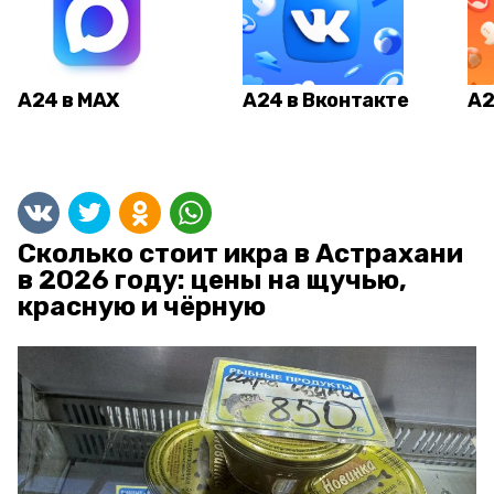
А24 в MAX
А24 в Вконтакте
А2
Сколько стоит икра в Астрахани
в 2026 году: цены на щучью,
красную и чёрную