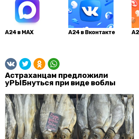
А24 в MAX
А24 в Вконтакте
А2
Астраханцам предложили
уРЫБнуться при виде воблы