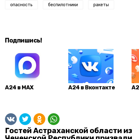
опасность
беспилотники
ракеты
Подпишись!
А24 в MAX
А24 в Вконтакте
А2
Гостей Астраханской области из
Чеченской Республики призвали