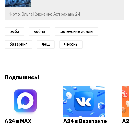
Фото: Ольга Корженко Астрахань 24
рыба
вобла
селенские исады
базаринг
лещ
чехонь
Подпишись!
А24 в MAX
А24 в Вконтакте
А2