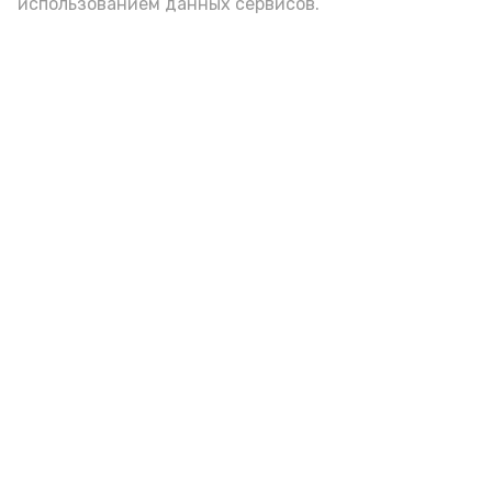
использованием данных сервисов.
Астраханцы могут получить
дополнительные выплаты на
несовершеннолетних
Сегодня, 13:00
Общество
Фото:
Астрахань 24
По 100 тысяч рублей на каждого ребёнка