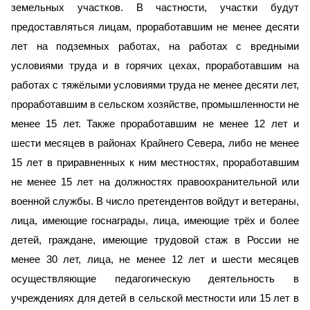
земельных участков. В частности, участки будут
предоставляться лицам, проработавшим не менее десяти
лет на подземных работах, на работах с вредными
условиями труда и в горячих цехах, проработавшим на
работах с тяж
ё
лыми условиями труда не менее десяти лет,
проработавшим в сельском хозяйстве, промышленности не
менее 15 лет.
Также
проработавшим не менее 12 лет и
шести месяцев в районах Крайнего Севера, либо не менее
15 лет в приравненных к ним местностях, проработавшим
не менее 15 лет на должностях правоохранительной или
военной службы.
В число претендентов войдут и
ветеран
ы
,
лица, имеющи
е
госнаграды, лица, имеющи
е
тр
ё
х и более
детей, граждан
е
, имеющи
е
трудовой стаж в России не
менее 30 лет, лица, не менее 12 лет и шести месяцев
осуществляющи
е
педагогическую деятельность в
учреждениях для детей в сельской местности или 15 лет в