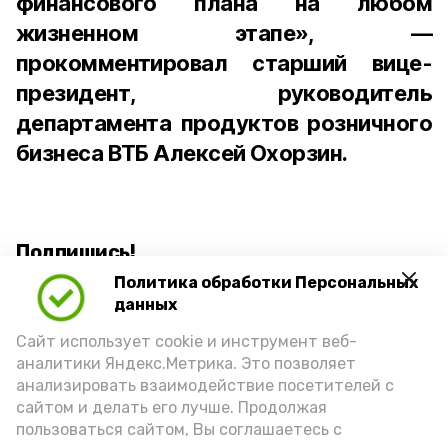
финансового плана на любом
жизненном этапе», —
прокомментировал старший вице-
президент, руководитель
департамента продуктов розничного
бизнеса ВТБ Алексей Охорзин.
Подпишись!
Политика обработки Персональных
данных
Сайт использует cookie и инструмент веб-
аналитики Яндекс.Метрика. Это позволяет
анализировать взаимодействие посетителей с
А24 в MAX
А24 в Вконтакте
А2
сайтом и делать его лучше. Продолжая
пользоваться сайтом, Вы соглашаетесь с