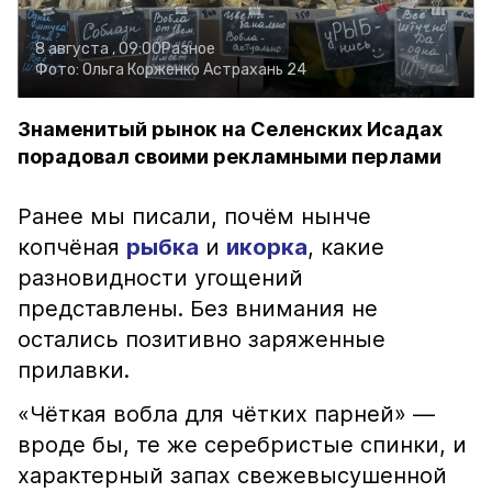
8 августа , 09:00
Разное
Фото:
Ольга Корженко
Астрахань 24
Знаменитый рынок на Селенских Исадах
порадовал своими рекламными перлами
Ранее мы писали, почём нынче
копчёная
рыбка
и
икорка
, какие
разновидности угощений
представлены. Без внимания не
остались позитивно заряженные
прилавки.
«Чёткая вобла для чётких парней» —
вроде бы, те же серебристые спинки, и
характерный запах свежевысушенной