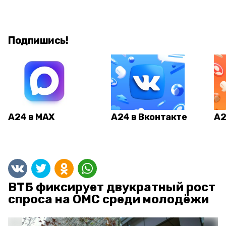
Подпишись!
А24 в MAX
А24 в Вконтакте
А2
ВТБ фиксирует двукратный рост
спроса на ОМС среди молодёжи