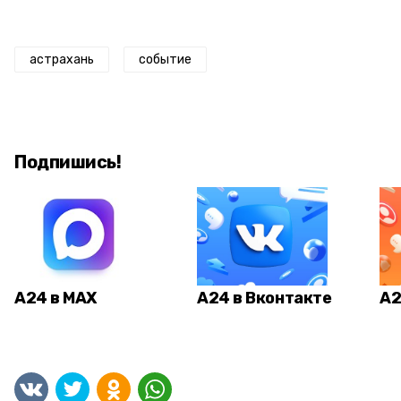
астрахань
событие
Подпишись!
А24 в MAX
А24 в Вконтакте
А2