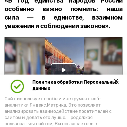
«В Год единства народов России
особенно важно помнить: наша
сила — в единстве, взаимном
уважении и соблюдении законов».
Play
Политика обработки Персональных
Video
данных
Сайт использует cookie и инструмент веб-
аналитики Яндекс.Метрика. Это позволяет
Видео: управление пресс-службы и информации
анализировать взаимодействие посетителей с
администрации губернатора АО
сайтом и делать его лучше. Продолжая
пользоваться сайтом, Вы соглашаетесь с