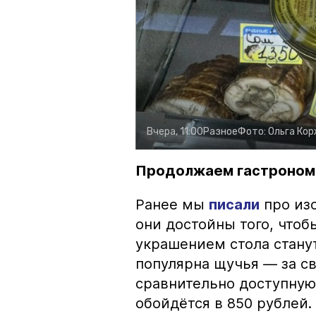
Вчера, 11:00
Разное
Фото:
Ольга Ко
Продолжаем гастроном
Ранее мы
писали
про изо
они достойны того, чтоб
украшением стола стану
популярна щучья — за с
сравнительно доступную 
обойдётся в 850 рублей.