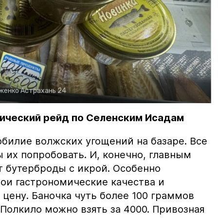
рженко
Астрахань 24
ический рейд по Селенским Исадам
билие волжских угощений на базаре. Все
ы их попробовать. И, конечно, главным
т бутерброды с икрой. Особенно
вои гастрономические качества и
цену. Баночка чуть более 100 граммов
 Полкило можно взять за 4000. Привозная