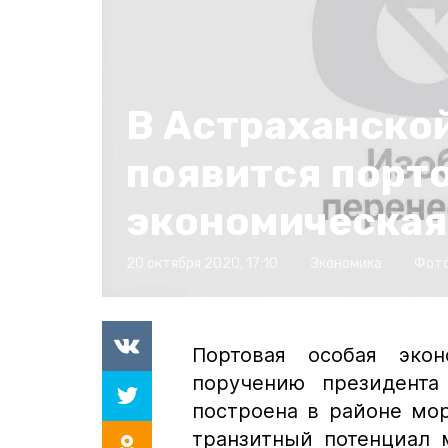
В Астраханско
появится порт
экономическая
20 октября 2020, 17:10
Экономика
Фото
Портовая особая экон
поручению президента
построена в районе мо
транзитный потенциал 