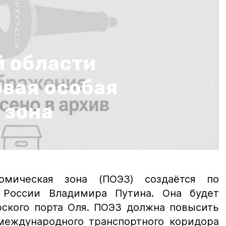
й области
овая особая
 зона
:
омическая зона (ПОЭЗ) создаётся по
 России Владимира Путина. Она будет
рского порта Оля. ПОЭЗ должна повысить
международного транспортного коридора