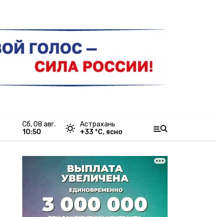
сб, 08 авг.
Астрахань
10:50
+
33
°С,
ясно