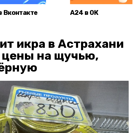
в Вконтакте
А24 в ОК
ит икра в Астрахани
: цены на щучью,
чёрную