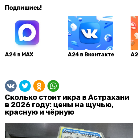
Подпишись!
А24 в MAX
А24 в Вконтакте
А2
Сколько стоит икра в Астрахани
в 2026 году: цены на щучью,
красную и чёрную