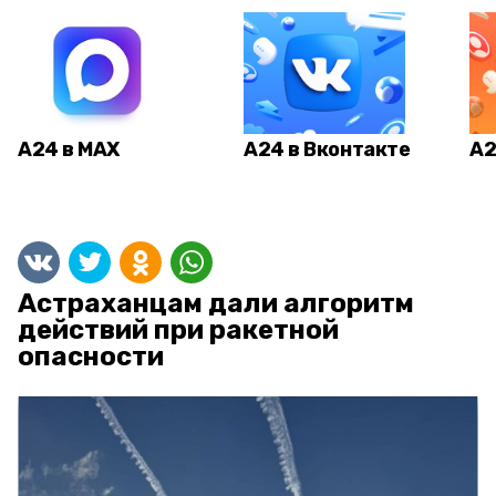
А24 в MAX
А24 в Вконтакте
А2
Астраханцам дали алгоритм
действий при ракетной
опасности