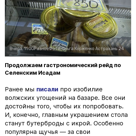
Вчера, 11:00
Разное
Фото:
Ольга Корженко
Астрахань 24
Продолжаем гастрономический рейд по
Селенским Исадам
Ранее мы
писали
про изобилие
волжских угощений на базаре. Все они
достойны того, чтобы их попробовать.
И, конечно, главным украшением стола
станут бутерброды с икрой. Особенно
популярна щучья — за свои