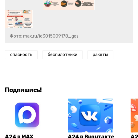
Фото: max.ru/id3015009178_gos
опасность
беспилотники
ракеты
Подпишись!
А24 в MAX
А24 в Вконтакте
А2