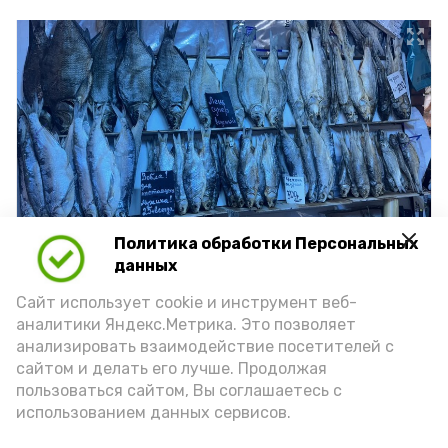
Политика обработки Персональных
данных
Сайт использует cookie и инструмент веб-
аналитики Яндекс.Метрика. Это позволяет
Фото: Ольга Корженко Астрахань 24
анализировать взаимодействие посетителей с
сайтом и делать его лучше. Продолжая
пользоваться сайтом, Вы соглашаетесь с
рыба
вобла
селенские исады
использованием данных сервисов.
базаринг
лещ
чехонь