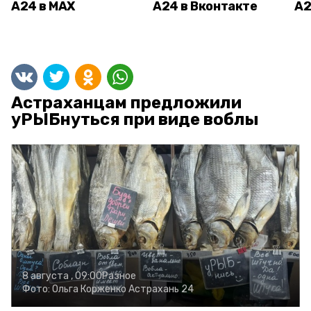
А24 в MAX
А24 в Вконтакте
А2
Астраханцам предложили
уРЫБнуться при виде воблы
8 августа , 09:00
Разное
Фото:
Ольга Корженко
Астрахань 24