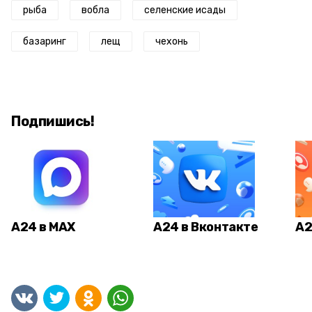
рыба
вобла
селенские исады
базаринг
лещ
чехонь
Подпишись!
А24 в MAX
А24 в Вконтакте
А2