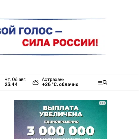
чт, 06 авг.
Астрахань
23:44
+
28
°С,
облачно