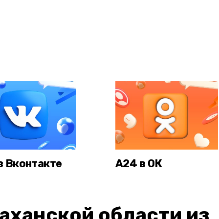
в Вконтакте
А24 в ОК
аханской области из