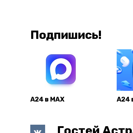
Подпишись!
А24 в MAX
А24 
Гостей Астр