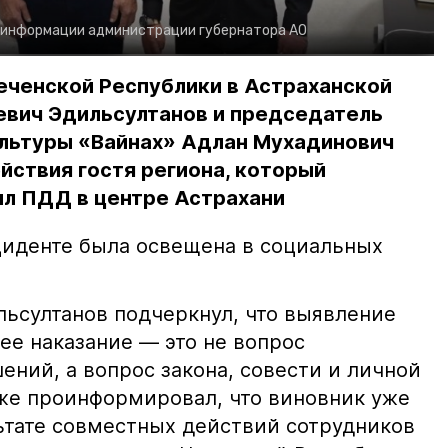
 информации администрации губернатора АО
еченской Республики в Астраханской
евич Эдильсултанов и председатель
льтуры «Вайнах» Адлан Мухадинович
йствия гостя региона, который
л ПДД в центре Астрахани
иденте была освещена в социальных
ьсултанов подчеркнул, что выявление
е наказание — это не вопрос
ний, а вопрос закона, совести и личной
кже проинформировал, что виновник уже
льтате совместных действий сотрудников