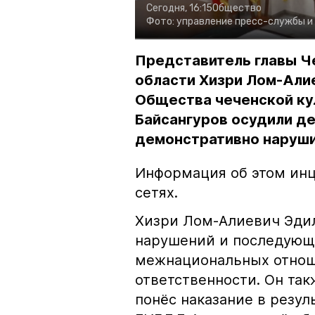
Сегодня, 16:15
Общество
Фото:
управление пресс-службы и
Представитель главы Ч
области Хизри Лом-Али
Общества чеченской ку
Байсангуров осудили де
демонстративно наруши
Информация об этом инц
сетях.
Хизри Лом-Алиевич Эдил
нарушений и последующе
межнациональных отноше
ответственности. Он та
понёс наказание в резу