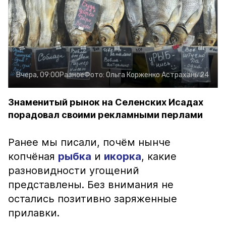
Вчера, 09:00
Разное
Фото:
Ольга Корженко
Астрахань 24
Знаменитый рынок на Селенских Исадах
порадовал своими рекламными перлами
Ранее мы писали, почём нынче
копчёная
рыбка
и
икорка
, какие
разновидности угощений
представлены. Без внимания не
остались позитивно заряженные
прилавки.