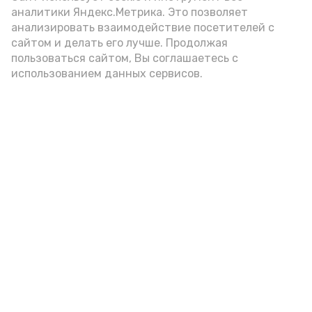
аналитики Яндекс.Метрика. Это позволяет
анализировать взаимодействие посетителей с
А24 в MAX
А24 в Вконтакте
А2
сайтом и делать его лучше. Продолжая
пользоваться сайтом, Вы соглашаетесь с
использованием данных сервисов.
Астраханцам дали алгоритм
действий при ракетной
опасности