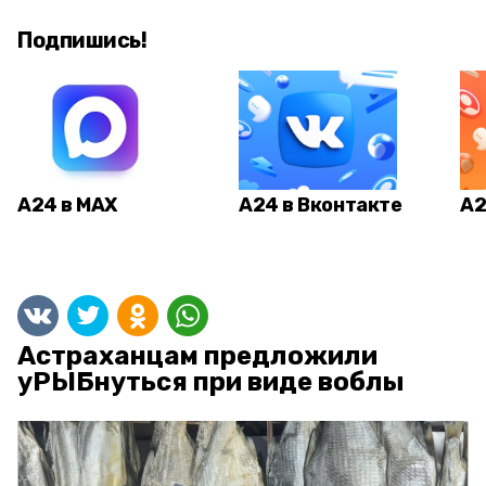
Подпишись!
А24 в MAX
А24 в Вконтакте
А2
Астраханцам предложили
уРЫБнуться при виде воблы