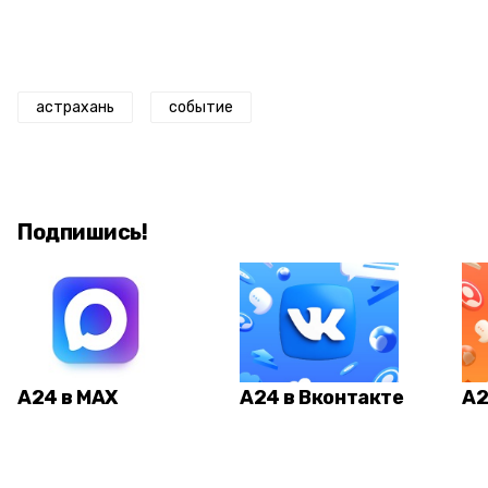
астрахань
событие
Подпишись!
А24 в MAX
А24 в Вконтакте
А2