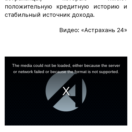
положительную кредитную историю и
стабильный источник дохода.
Видео: «Астрахань 24»
This
is
a
The media could not be loaded, either because the server
modal
window.
or network failed or because the format is not supported.