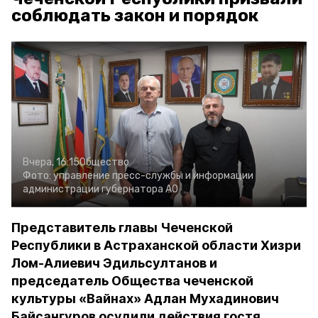
соблюдать закон и порядок
Вчера, 16:15
Общество
Фото:
управление пресс-службы и информации
администрации губернатора АО
Представитель главы Чеченской
Республики в Астраханской области Хизри
Лом-Алиевич Эдильсултанов и
председатель Общества чеченской
культуры «Вайнах» Адлан Мухадинович
Байсангуров осудили действия гостя