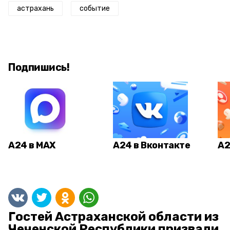
астрахань
событие
Подпишись!
А24 в MAX
А24 в Вконтакте
А2
Гостей Астраханской области из
Чеченской Республики призвали