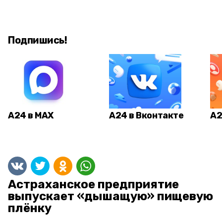
Подпишись!
А24 в MAX
А24 в Вконтакте
А2
Астраханское предприятие
выпускает «дышащую» пищевую
плёнку