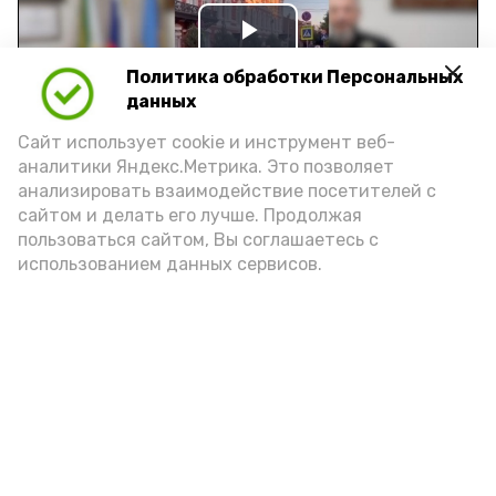
Play
Политика обработки Персональных
Video
данных
Сайт использует cookie и инструмент веб-
аналитики Яндекс.Метрика. Это позволяет
Видео: управление пресс-службы и информации
анализировать взаимодействие посетителей с
администрации губернатора АО
сайтом и делать его лучше. Продолжая
пользоваться сайтом, Вы соглашаетесь с
использованием данных сервисов.
год единства народов
закон
Подпишись!