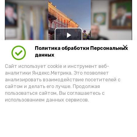
Play
Политика обработки Персональных
Video
данных
Сайт использует cookie и инструмент веб-
аналитики Яндекс.Метрика. Это позволяет
Видео: управление пресс-службы и информации
анализировать взаимодействие посетителей с
администрации губернатора АО
сайтом и делать его лучше. Продолжая
пользоваться сайтом, Вы соглашаетесь с
использованием данных сервисов.
год единства народов
закон
Подпишись!