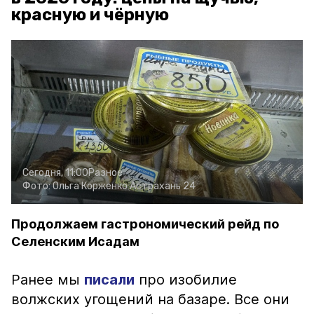
красную и чёрную
Сегодня, 11:00
Разное
Фото:
Ольга Корженко
Астрахань 24
Продолжаем гастрономический рейд по
Селенским Исадам
Ранее мы
писали
про изобилие
волжских угощений на базаре. Все они