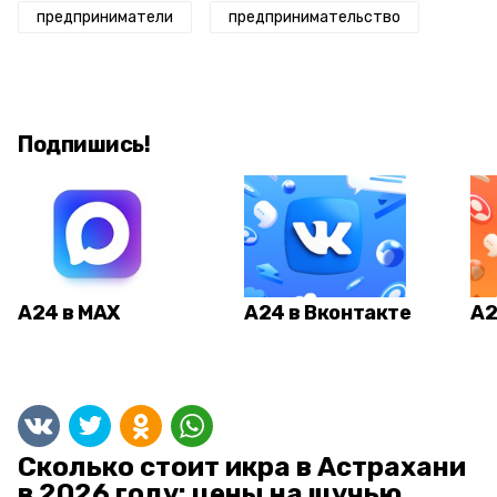
предприниматели
предпринимательство
Подпишись!
А24 в MAX
А24 в Вконтакте
А2
Сколько стоит икра в Астрахани
в 2026 году: цены на щучью,