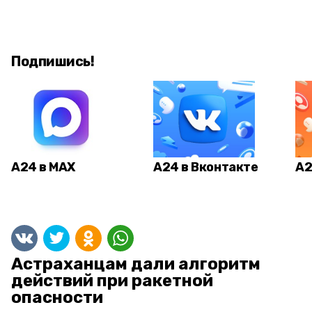
Подпишись!
А24 в MAX
А24 в Вконтакте
А2
Астраханцам дали алгоритм
действий при ракетной
опасности