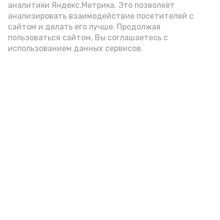
аналитики Яндекс.Метрика. Это позволяет
анализировать взаимодействие посетителей с
А24 в MAX
А24 в Вконтакте
А2
сайтом и делать его лучше. Продолжая
пользоваться сайтом, Вы соглашаетесь с
использованием данных сервисов.
Топ-5 астраханских новостей за
7 августа 2026 года