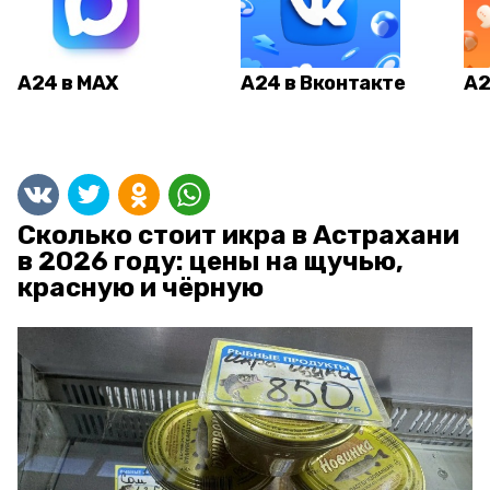
А24 в MAX
А24 в Вконтакте
А2
Сколько стоит икра в Астрахани
в 2026 году: цены на щучью,
красную и чёрную