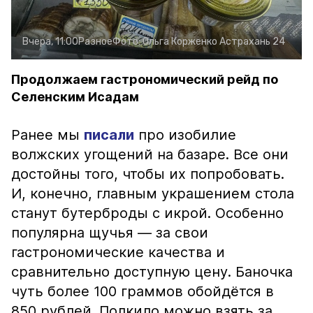
Вчера, 11:00
Разное
Фото:
Ольга Корженко
Астрахань 24
Продолжаем гастрономический рейд по
Селенским Исадам
Ранее мы
писали
про изобилие
волжских угощений на базаре. Все они
достойны того, чтобы их попробовать.
И, конечно, главным украшением стола
станут бутерброды с икрой. Особенно
популярна щучья — за свои
гастрономические качества и
сравнительно доступную цену. Баночка
чуть более 100 граммов обойдётся в
850 рублей. Полкило можно взять за