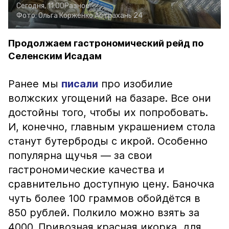
Сегодня, 11:00
Разное
Фото:
Ольга Корженко
Астрахань 24
Продолжаем гастрономический рейд по
Селенским Исадам
Ранее мы
писали
про изобилие
волжских угощений на базаре. Все они
достойны того, чтобы их попробовать.
И, конечно, главным украшением стола
станут бутерброды с икрой. Особенно
популярна щучья — за свои
гастрономические качества и
сравнительно доступную цену. Баночка
чуть более 100 граммов обойдётся в
850 рублей. Полкило можно взять за
4000. Привозная красная икорка, для