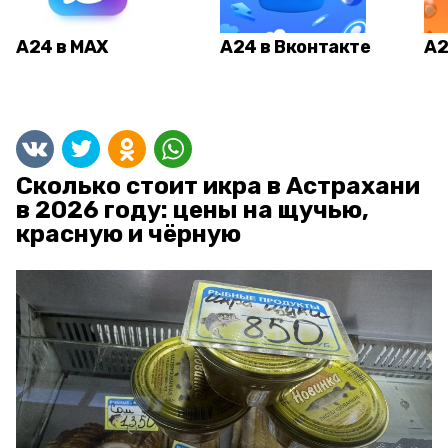
А24 в MAX
А24 в Вконтакте
А2
Сколько стоит икра в Астрахани
в 2026 году: цены на щучью,
красную и чёрную