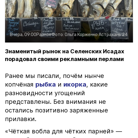
Вчера, 09:00
Разное
Фото:
Ольга Корженко
Астрахань 24
Знаменитый рынок на Селенских Исадах
порадовал своими рекламными перлами
Ранее мы писали, почём нынче
копчёная
рыбка
и
икорка
, какие
разновидности угощений
представлены. Без внимания не
остались позитивно заряженные
прилавки.
«Чёткая вобла для чётких парней» —