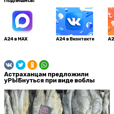
Подпишись!
А24 в MAX
А24 в Вконтакте
А2
Астраханцам предложили
уРЫБнуться при виде воблы