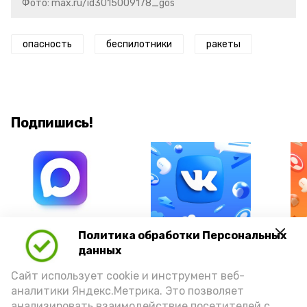
Фото: max.ru/id3015009178_gos
опасность
беспилотники
ракеты
Подпишись!
А24 в MAX
А24 в Вконтакте
А2
Политика обработки Персональных
данных
Сайт использует cookie и инструмент веб-
аналитики Яндекс.Метрика. Это позволяет
анализировать взаимодействие посетителей с