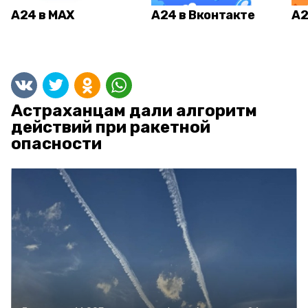
А24 в MAX
А24 в Вконтакте
А2
Астраханцам дали алгоритм
действий при ракетной
опасности