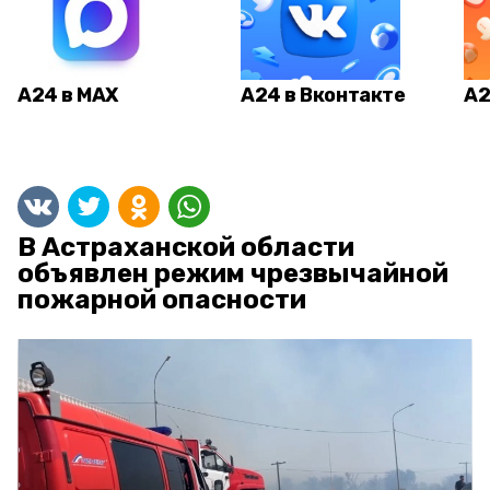
А24 в MAX
А24 в Вконтакте
А2
В Астраханской области
объявлен режим чрезвычайной
пожарной опасности