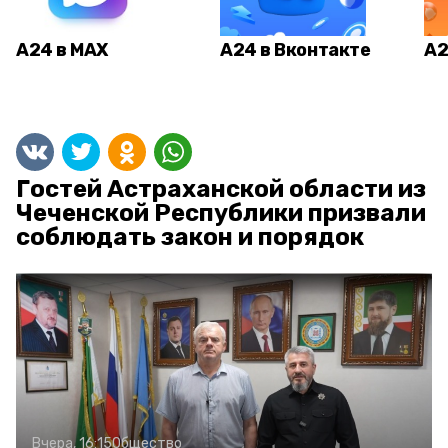
А24 в MAX
А24 в Вконтакте
А2
Гостей Астраханской области из
Чеченской Республики призвали
соблюдать закон и порядок
Вчера, 16:15
Общество