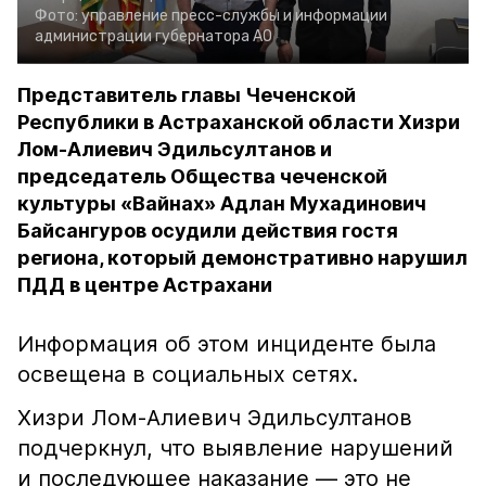
Фото:
управление пресс-службы и информации
администрации губернатора АО
Представитель главы Чеченской
Республики в Астраханской области Хизри
Лом-Алиевич Эдильсултанов и
председатель Общества чеченской
культуры «Вайнах» Адлан Мухадинович
Байсангуров осудили действия гостя
региона, который демонстративно нарушил
ПДД в центре Астрахани
Информация об этом инциденте была
освещена в социальных сетях.
Хизри Лом-Алиевич Эдильсултанов
подчеркнул, что выявление нарушений
и последующее наказание — это не